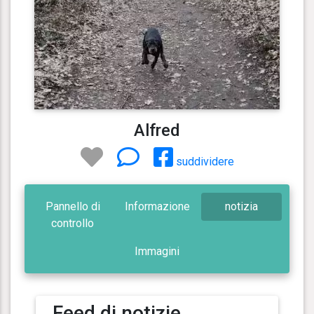
Alfred
suddividere
Pannello di
Informazione
notizia
controllo
Immagini
Feed di notizie