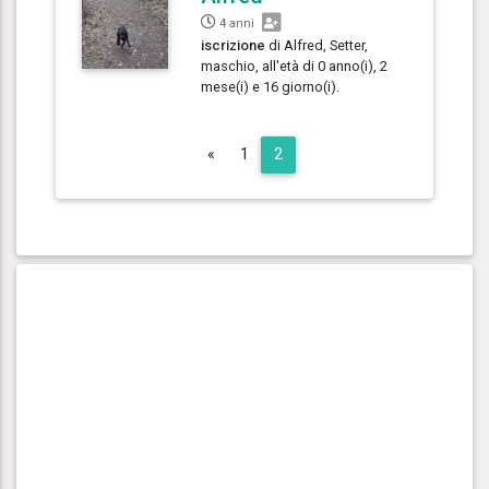
4 anni
iscrizione
di Alfred, Setter,
maschio, all'età di 0 anno(i), 2
mese(i) e 16 giorno(i).
Previous
«
1
2