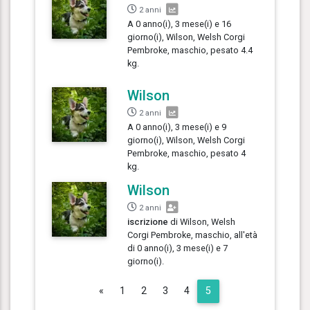
2 anni
A 0 anno(i), 3 mese(i) e 16
giorno(i), Wilson, Welsh Corgi
Pembroke, maschio, pesato 4.4
kg.
Wilson
2 anni
A 0 anno(i), 3 mese(i) e 9
giorno(i), Wilson, Welsh Corgi
Pembroke, maschio, pesato 4
kg.
Wilson
2 anni
iscrizione
di Wilson, Welsh
Corgi Pembroke, maschio, all'età
di 0 anno(i), 3 mese(i) e 7
giorno(i).
Previous
«
1
2
3
4
5