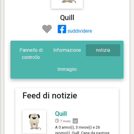
Quill
suddividere
Pannello di
Informazione
notizia
controllo
Immagini
Feed di notizie
Quill
7 mesi
A 0 anno(i), 3 mese(i) e 26
giorno(i), Quill, Cane da pastore