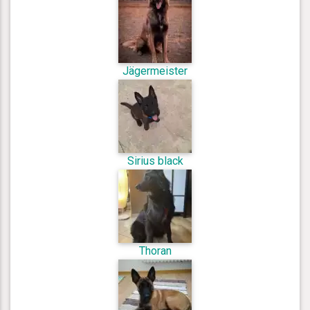
Jägermeister
Sirius black
Thoran