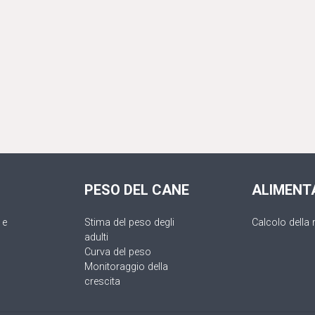
PESO DEL CANE
ALIMENT
 e
Stima del peso degli
Calcolo della 
adulti
Curva del peso
Monitoraggio della
crescita