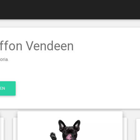
riffon Vendeen
oria.
EEN