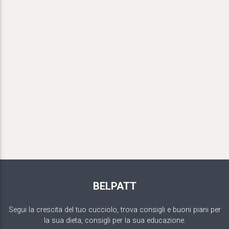
BELPATT
Segui la crescita del tuo cucciolo, trova consigli e buoni piani per
la sua dieta, consigli per la sua educazione.