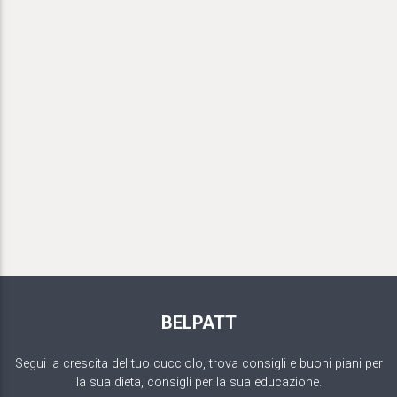
BELPATT
Segui la crescita del tuo cucciolo, trova consigli e buoni piani per
la sua dieta, consigli per la sua educazione.