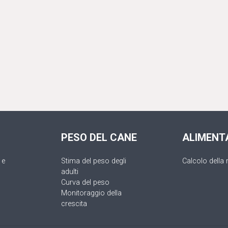
PESO DEL CANE
ALIMENT
 e
Stima del peso degli
Calcolo della 
adulti
Curva del peso
Monitoraggio della
crescita