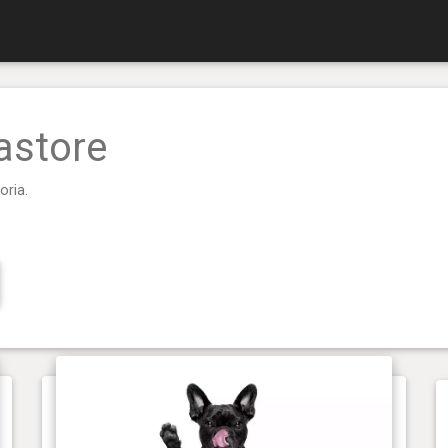
pastore
oria.