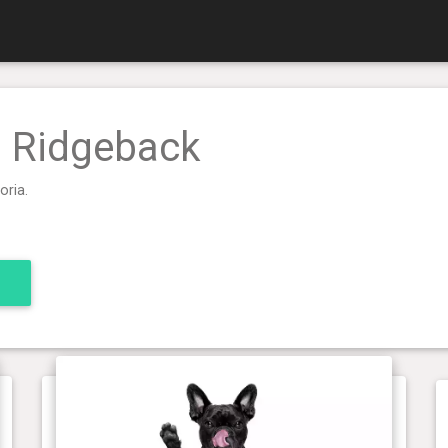
an Ridgeback
oria.