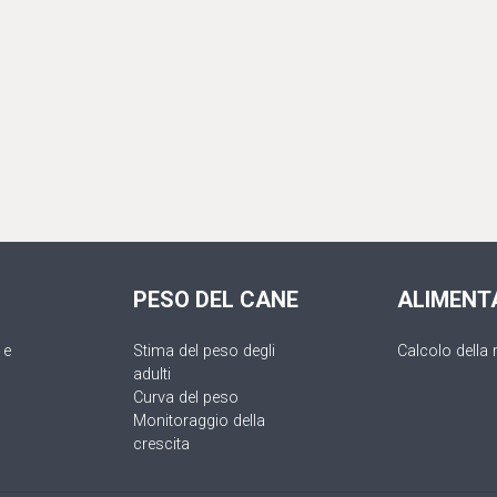
PESO DEL CANE
ALIMENT
 e
Stima del peso degli
Calcolo della 
adulti
Curva del peso
Monitoraggio della
crescita