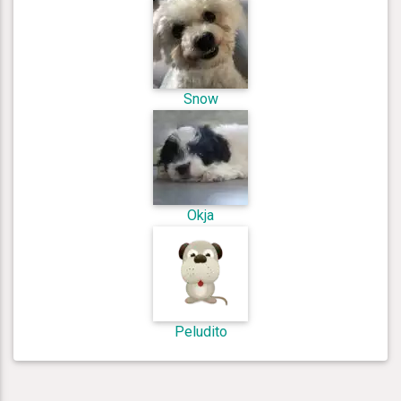
Snow
Okja
Peludito