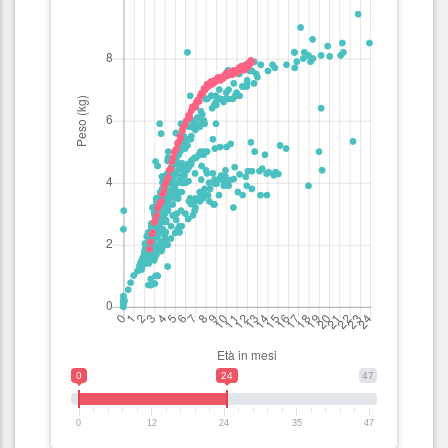
0
24
47
0
12
24
35
47