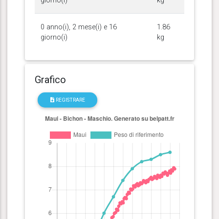
giorno(i)
kg
0 anno(i), 2 mese(i) e 16
1.86
giorno(i)
kg
Grafico
REGISTRARE