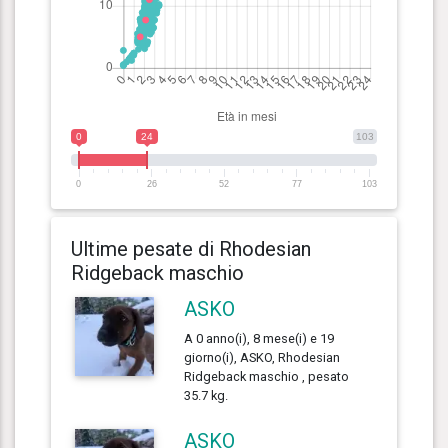
0
24
103
0
26
52
77
103
Ultime pesate di Rhodesian
Ridgeback maschio
ASKO
A 0 anno(i), 8 mese(i) e 19
giorno(i), ASKO, Rhodesian
Ridgeback maschio , pesato
35.7 kg.
ASKO