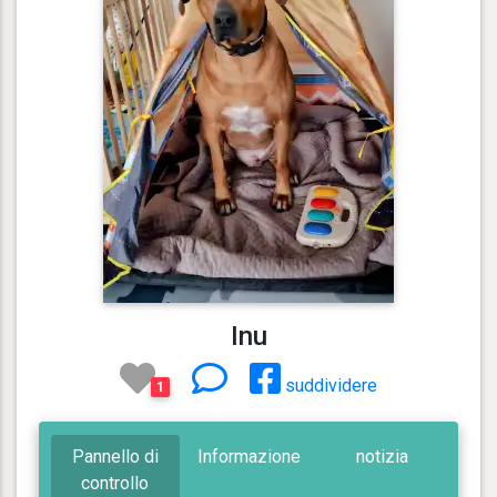
Inu
suddividere
1
Pannello di
Informazione
notizia
controllo