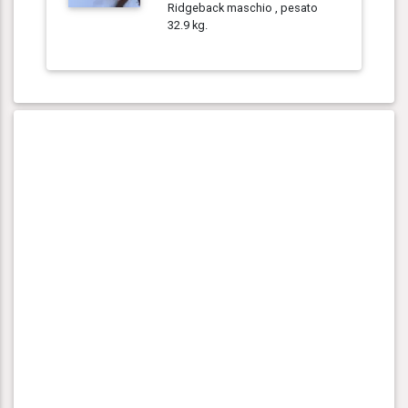
Ridgeback maschio , pesato
32.9 kg.