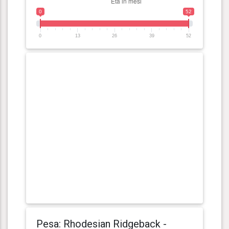
0
52
0
13
26
39
52
Pesa: Rhodesian Ridgeback -