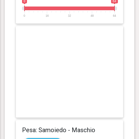
0
64
0
16
32
48
64
Pesa: Samoiedo - Maschio