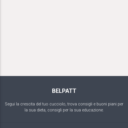
BELPATT
Segui la crescita del tuo cucciolo, trova consigli e buoni piani per
la sua dieta, consigli per la sua educazione.