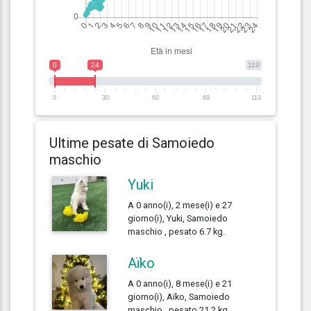
0
24
119
0
30
60
89
119
Ultime pesate di Samoiedo
maschio
Yuki
A 0 anno(i), 2 mese(i) e 27
giorno(i), Yuki, Samoiedo
maschio , pesato 6.7 kg.
Aïko
A 0 anno(i), 8 mese(i) e 21
giorno(i), Aïko, Samoiedo
maschio , pesato 21.2 kg.