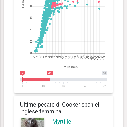
0
24
72
0
18
36
54
72
Ultime pesate di Cocker spaniel
inglese femmina
Myrtille