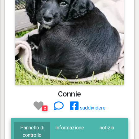
Connie
suddividere
2
Pannello di
Informazione
notizia
controllo