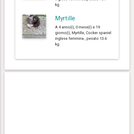
kg.
Myrtille
A 4 anno(i), 0 mese(i) e 19
giorno(i), Myrtille, Cocker spaniel
inglese femmina , pesato 13.6
kg.