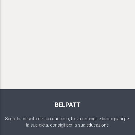
BELPATT
Segui la crescita del tuo cucciolo, trova consigli e buoni piani per
la sua dieta, consigli per la sua educazione.