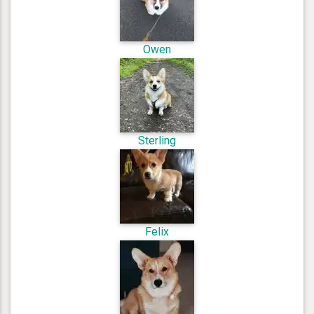
Owen
Sterling
Felix