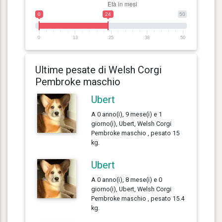
0
24
50
0
13
25
38
50
Ultime pesate di Welsh Corgi
Pembroke maschio
Ubert
A 0 anno(i), 9 mese(i) e 1
giorno(i), Ubert, Welsh Corgi
Pembroke maschio , pesato 15
kg.
Ubert
A 0 anno(i), 8 mese(i) e 0
giorno(i), Ubert, Welsh Corgi
Pembroke maschio , pesato 15.4
kg.