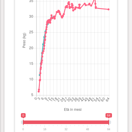
0
64
0
16
32
48
64