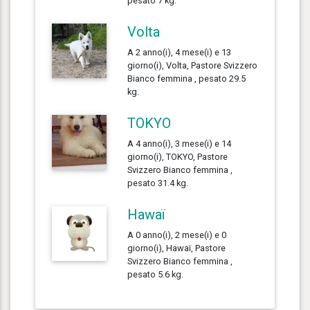
pesato 7 kg.
Volta
A 2 anno(i), 4 mese(i) e 13
giorno(i), Volta, Pastore Svizzero
Bianco femmina , pesato 29.5
kg.
TOKYO
A 4 anno(i), 3 mese(i) e 14
giorno(i), TOKYO, Pastore
Svizzero Bianco femmina ,
pesato 31.4 kg.
Hawaï
A 0 anno(i), 2 mese(i) e 0
giorno(i), Hawaï, Pastore
Svizzero Bianco femmina ,
pesato 5.6 kg.