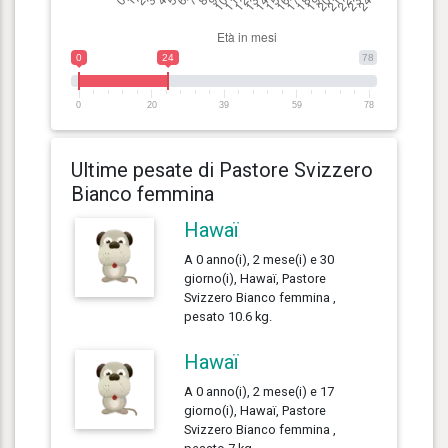
0
24
78
0
20
39
59
78
Ultime pesate di Pastore Svizzero
Bianco femmina
Hawaï
A 0 anno(i), 2 mese(i) e 30
giorno(i), Hawaï, Pastore
Svizzero Bianco femmina ,
pesato 10.6 kg.
Hawaï
A 0 anno(i), 2 mese(i) e 17
giorno(i), Hawaï, Pastore
Svizzero Bianco femmina ,