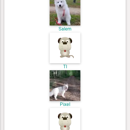
Salem
Tl
Pixel