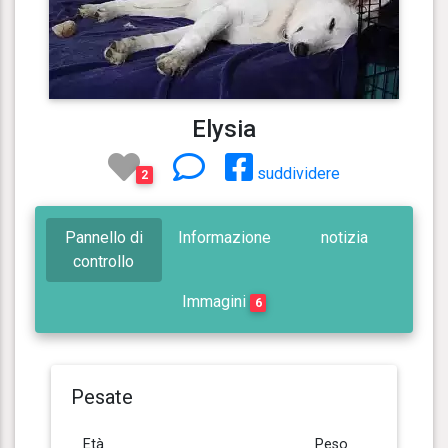
Elysia
suddividere
2
Pannello di
Informazione
notizia
controllo
Immagini
6
Pesate
Età
Peso