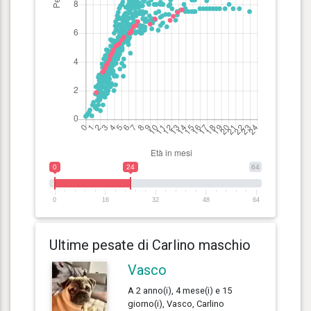
0
24
64
0
16
32
48
64
Ultime pesate di Carlino maschio
Vasco
A 2 anno(i), 4 mese(i) e 15
giorno(i), Vasco, Carlino