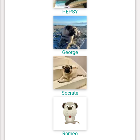
PEPSY
George
Socrate
Romeo