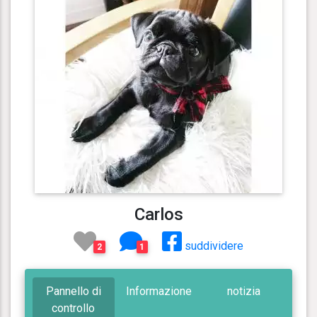
Carlos
suddividere
2
1
Pannello di
Informazione
notizia
controllo