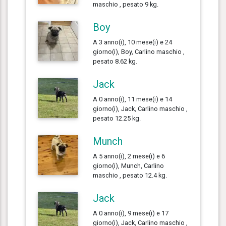
maschio , pesato 9 kg.
Boy
A 3 anno(i), 10 mese(i) e 24
giorno(i), Boy, Carlino maschio ,
pesato 8.62 kg.
Jack
A 0 anno(i), 11 mese(i) e 14
giorno(i), Jack, Carlino maschio ,
pesato 12.25 kg.
Munch
A 5 anno(i), 2 mese(i) e 6
giorno(i), Munch, Carlino
maschio , pesato 12.4 kg.
Jack
A 0 anno(i), 9 mese(i) e 17
giorno(i), Jack, Carlino maschio ,