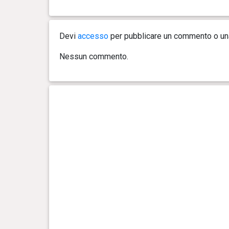
3 anno(i), 1 mese(i) e 6 giorno(i)
3.53
kg
Devi
accesso
per pubblicare un commento o u
3 anno(i), 0 mese(i) e 7 giorno(i)
3.47
kg
Nessun commento.
2 anno(i), 11 mese(i) e 16
3.43
giorno(i)
kg
2 anno(i), 10 mese(i) e 6
3.32
giorno(i)
kg
2 anno(i), 8 mese(i) e 7 giorno(i)
3.24
kg
2 anno(i), 6 mese(i) e 27
3.02
giorno(i)
kg