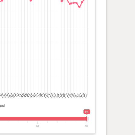
64
48
64