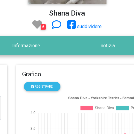
Shana Diva
suddividere
6
Informazione
notizia
Grafico
REGISTRARE