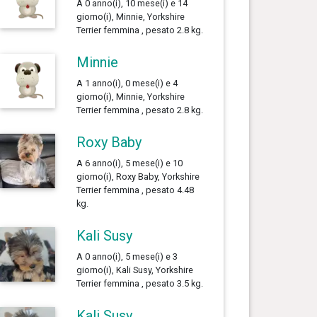
A 0 anno(i), 10 mese(i) e 14
giorno(i), Minnie, Yorkshire
Terrier femmina , pesato 2.8 kg.
Minnie
A 1 anno(i), 0 mese(i) e 4
giorno(i), Minnie, Yorkshire
Terrier femmina , pesato 2.8 kg.
Roxy Baby
A 6 anno(i), 5 mese(i) e 10
giorno(i), Roxy Baby, Yorkshire
Terrier femmina , pesato 4.48
kg.
Kali Susy
A 0 anno(i), 5 mese(i) e 3
giorno(i), Kali Susy, Yorkshire
Terrier femmina , pesato 3.5 kg.
Kali Susy