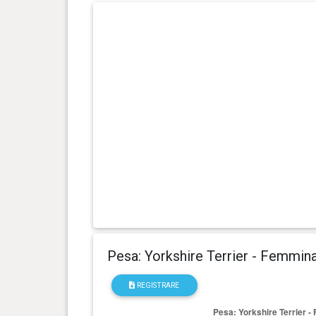
4 anno(i), 7 mese(i) e 0 giorno(i)
3.3 kg
4 anno(i), 6 mese(i) e 6 giorno(i)
3.49
kg
4 anno(i), 5 mese(i) e 7 giorno(i)
3.49
kg
4 anno(i), 4 mese(i) e 6 giorno(i)
3.6 kg
4 anno(i), 3 mese(i) e 6 giorno(i)
3.54
kg
Pesa: Yorkshire Terrier - Femmin
4 anno(i), 1 mese(i) e 8 giorno(i)
3.53
kg
REGISTRARE