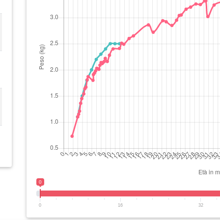
0
0
16
32