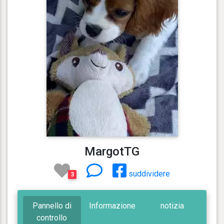
MargotTG
suddividere
3
Pannello di
Informazione
notizia
controllo