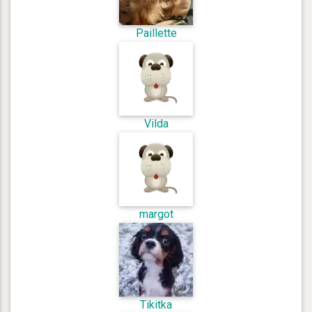
Paillette
Vilda
margot
Tikitka