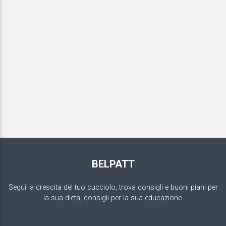
BELPATT
Segui la crescita del tuo cucciolo, trova consigli e buoni piani per
la sua dieta, consigli per la sua educazione.