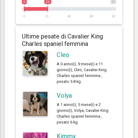
0
24
92
0
23
46
69
92
Ultime pesate di Cavalier King
Charles spaniel femmina
Cleo
A 0 anno(i), 9 mese(i) e 11
giorno(i), Cleo, Cavalier King
Charles spaniel femmina ,
pesato 5.8 kg.
Volya
A 1 anno(i), 5 mese(i) e 2
giorno(i), Volya, Cavalier King
Charles spaniel femmina ,
pesato 6 kg.
Kimmy