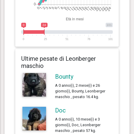
0
24
101
0
25
51
76
101
Ultime pesate di Leonberger
maschio
Bounty
A 0 anno(i), 2 mese(i) e 26
giorno(i), Bounty, Leonberger
maschio , pesato 16.4 kg.
Doc
A 0 anno(i), 10 mese(i) e 3
giorno(i), Doc, Leonberger
maschio , pesato 57 kg.