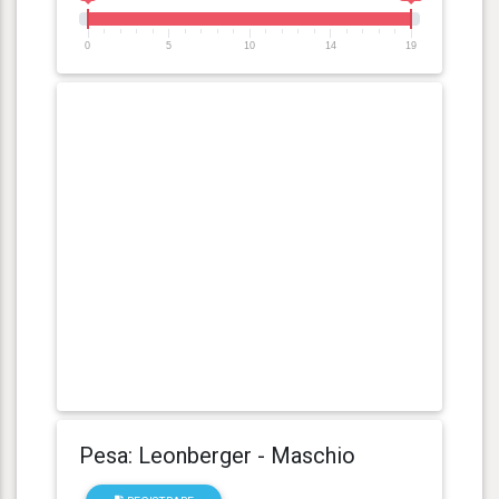
0
5
10
14
19
Pesa: Leonberger - Maschio