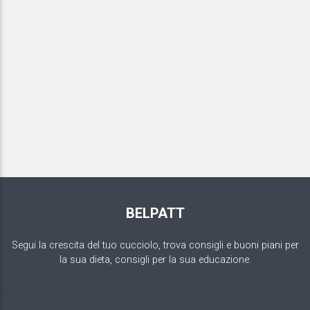
BELPATT
Segui la crescita del tuo cucciolo, trova consigli e buoni piani per
la sua dieta, consigli per la sua educazione.