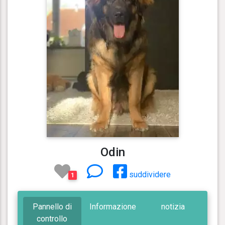
Odin
suddividere
1
Pannello di
Informazione
notizia
controllo