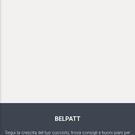
BELPATT
Segui la crescita del tuo cucciolo, trova consigli e buoni piani per