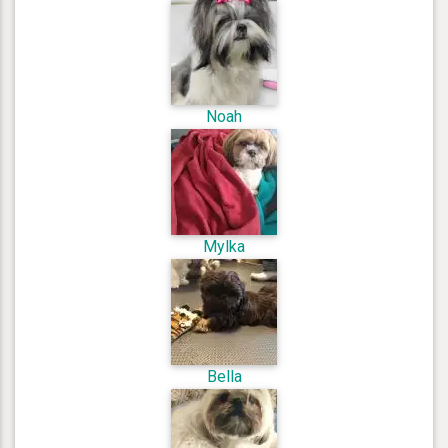
Noah
Mylka
Bella