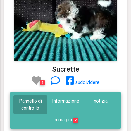
Sucrette
suddividere
6
Pannello di
Informazione
notizia
controllo
Immagini
2