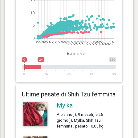
0
24
129
0
32
65
97
129
Ultime pesate di Shih Tzu femmina
Mylka
A 5 anno(i), 9 mese(i) e 26
giorno(i), Mylka, Shih Tzu
femmina , pesato 10.05 kg.