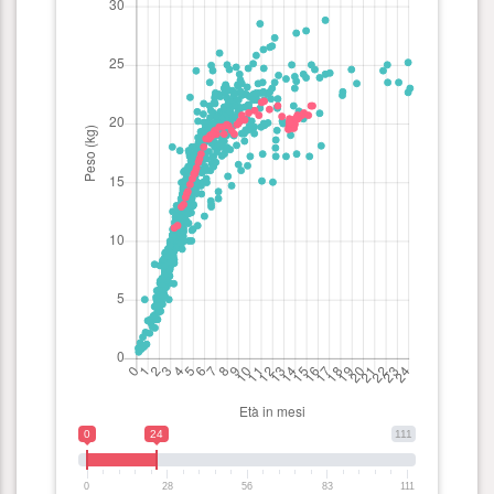
0
24
111
0
28
56
83
111