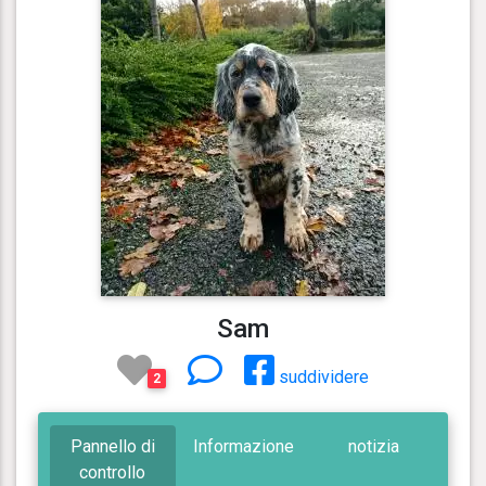
Sam
suddividere
2
Pannello di
Informazione
notizia
controllo