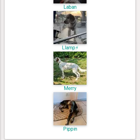
Laban
Llamp⚡️
Merry
Pippin