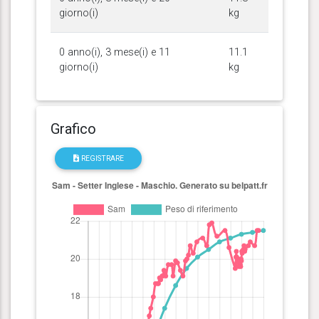
giorno(i)
kg
0 anno(i), 3 mese(i) e 11
11.1
giorno(i)
kg
Grafico
REGISTRARE