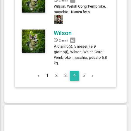
2 anni
Wilson, Welsh Corgi Pembroke,
maschio :
Nuova foto
Wilson
2 anni
A 0 anno(i), 5 mese(i) e 9
giorno(i), Wilson, Welsh Corgi
Pembroke, maschio, pesato 6.8
kg.
Previous
Next
«
1
2
3
4
5
»