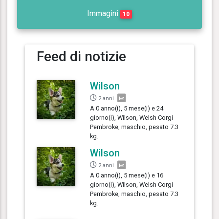
Immagini
10
Feed di notizie
Wilson
2 anni
A 0 anno(i), 5 mese(i) e 24
giorno(i), Wilson, Welsh Corgi
Pembroke, maschio, pesato 7.3
kg.
Wilson
2 anni
A 0 anno(i), 5 mese(i) e 16
giorno(i), Wilson, Welsh Corgi
Pembroke, maschio, pesato 7.3
kg.