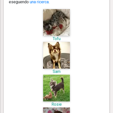
eseguendo
una ricerca
.
Tofu
Sam
Rosie