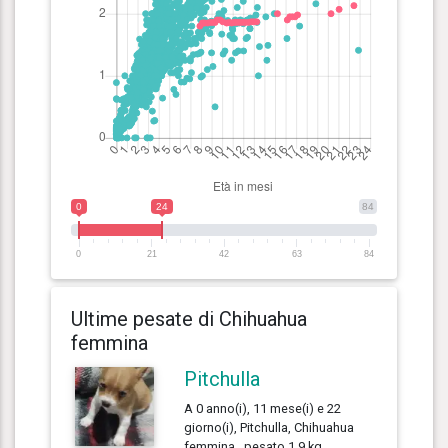
0
24
84
0
21
42
63
84
Ultime pesate di Chihuahua
femmina
Pitchulla
A 0 anno(i), 11 mese(i) e 22
giorno(i), Pitchulla, Chihuahua
femmina , pesato 1.9 kg.