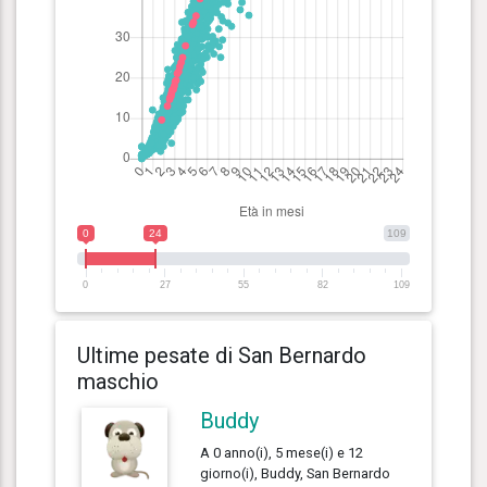
0
24
109
0
27
55
82
109
Ultime pesate di San Bernardo
maschio
Buddy
A 0 anno(i), 5 mese(i) e 12
giorno(i), Buddy, San Bernardo