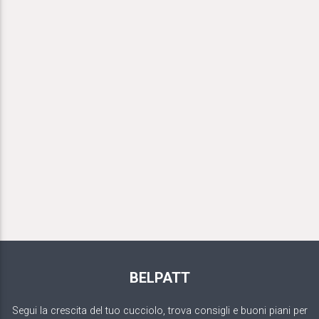
BELPATT
Segui la crescita del tuo cucciolo, trova consigli e buoni piani per