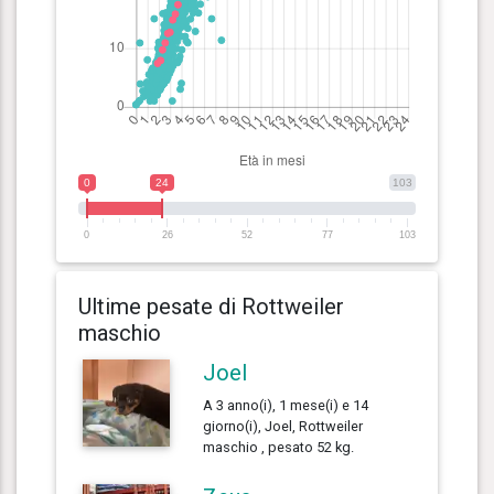
0
24
103
0
26
52
77
103
Ultime pesate di Rottweiler
maschio
Joel
A 3 anno(i), 1 mese(i) e 14
giorno(i), Joel, Rottweiler
maschio , pesato 52 kg.