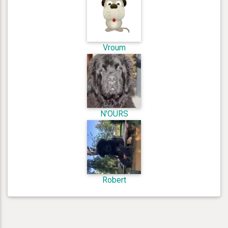
Vroum
N'OURS
Robert