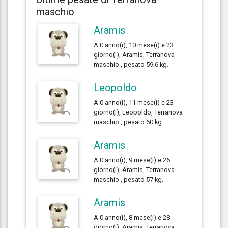
maschio
Aramis
A 0 anno(i), 10 mese(i) e 23
giorno(i), Aramis, Terranova
maschio , pesato 59.6 kg.
Leopoldo
A 0 anno(i), 11 mese(i) e 23
giorno(i), Leopoldo, Terranova
maschio , pesato 60 kg.
Aramis
A 0 anno(i), 9 mese(i) e 26
giorno(i), Aramis, Terranova
maschio , pesato 57 kg.
Aramis
A 0 anno(i), 8 mese(i) e 28
giorno(i), Aramis, Terranova