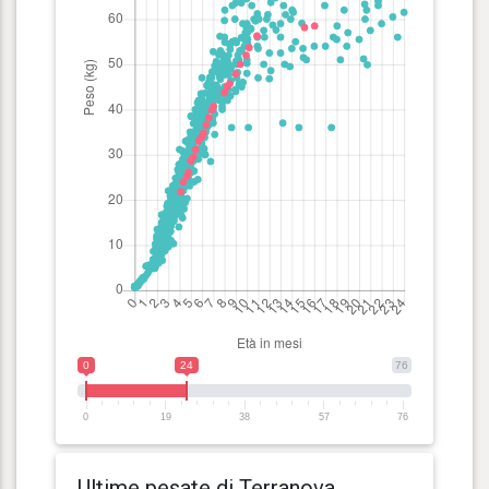
0
24
76
0
19
38
57
76
Ultime pesate di Terranova