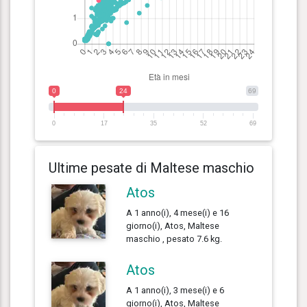
0
24
69
0
17
35
52
69
Ultime pesate di Maltese maschio
Atos
A 1 anno(i), 4 mese(i) e 16
giorno(i), Atos, Maltese
maschio , pesato 7.6 kg.
Atos
A 1 anno(i), 3 mese(i) e 6
giorno(i), Atos, Maltese