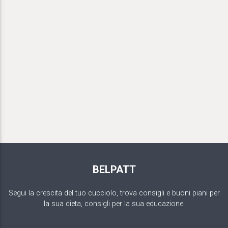
BELPATT
Segui la crescita del tuo cucciolo, trova consigli e buoni piani per
la sua dieta, consigli per la sua educazione.