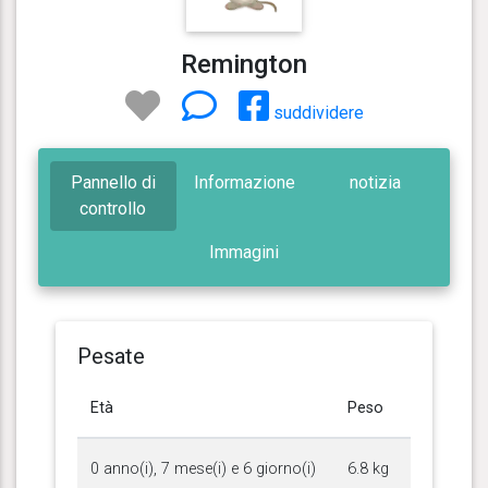
Remington
suddividere
Pannello di
Informazione
notizia
controllo
Immagini
Pesate
Età
Peso
0 anno(i), 7 mese(i) e 6 giorno(i)
6.8 kg