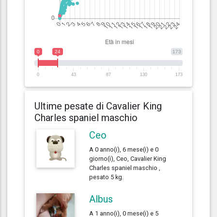
0
24
173
0
43
87
130
173
Ultime pesate di Cavalier King
Charles spaniel maschio
Ceo
A 0 anno(i), 6 mese(i) e 0
giorno(i), Ceo, Cavalier King
Charles spaniel maschio ,
pesato 5 kg.
Albus
A 1 anno(i), 0 mese(i) e 5