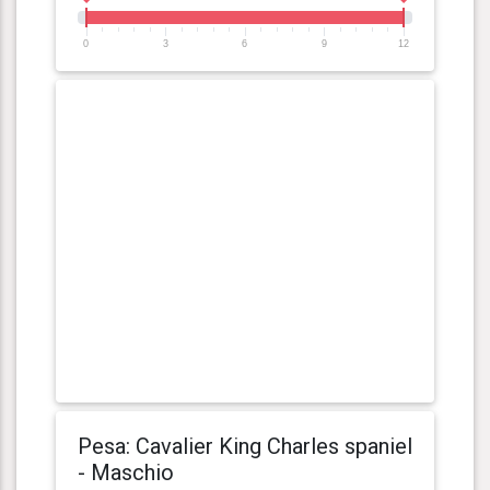
0
3
6
9
12
Pesa: Cavalier King Charles spaniel
- Maschio