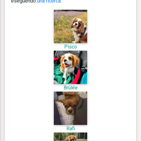
eseguendo
una ricerca
.
Pisco
Brûlée
Rafi