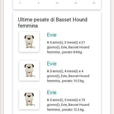
0
6
12
18
24
Ultime pesate di Basset Hound
femmina
Evie
A 0 anno(i), 3 mese(i) e 21
giorno(i), Evie, Basset Hound
femmina , pesato 8.8 kg.
Evie
A 0 anno(i), 4 mese(i) e 4
giorno(i), Evie, Basset Hound
femmina , pesato 10.5 kg.
Evie
A 0 anno(i), 5 mese(i) e 13
giorno(i), Evie, Basset Hound
femmina , pesato 12.3 kg.