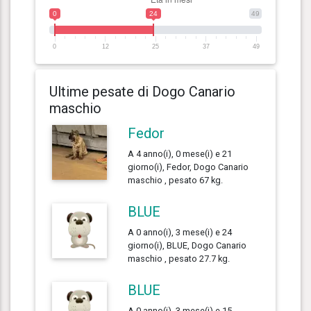
0
24
49
0
12
25
37
49
Ultime pesate di Dogo Canario
maschio
Fedor
A 4 anno(i), 0 mese(i) e 21
giorno(i), Fedor, Dogo Canario
maschio , pesato 67 kg.
BLUE
A 0 anno(i), 3 mese(i) e 24
giorno(i), BLUE, Dogo Canario
maschio , pesato 27.7 kg.
BLUE
A 0 anno(i), 3 mese(i) e 15