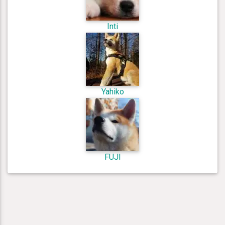
Inti
Yahiko
FUJI