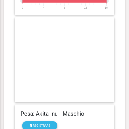
0
4
8
12
16
Pesa: Akita Inu - Maschio
REGISTRARE