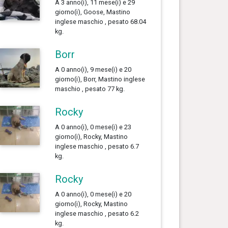
A 3 anno(i), 11 mese(i) e 29
giorno(i), Goose, Mastino
inglese maschio , pesato 68.04
kg.
Borr
A 0 anno(i), 9 mese(i) e 20
giorno(i), Borr, Mastino inglese
maschio , pesato 77 kg.
Rocky
A 0 anno(i), 0 mese(i) e 23
giorno(i), Rocky, Mastino
inglese maschio , pesato 6.7
kg.
Rocky
A 0 anno(i), 0 mese(i) e 20
giorno(i), Rocky, Mastino
inglese maschio , pesato 6.2
kg.