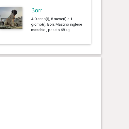
Borr
A 0 anno(i), 8 mese(i) e 1
giorno(i), Borr, Mastino inglese
maschio , pesato 68 kg.