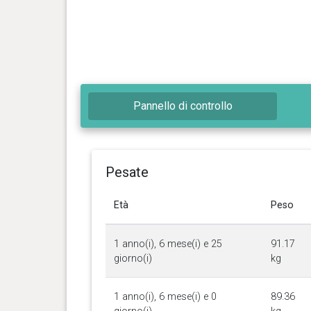
Pannello di controllo
Pesate
Età
Peso
1 anno(i), 6 mese(i) e 25
91.17
giorno(i)
kg
1 anno(i), 6 mese(i) e 0
89.36