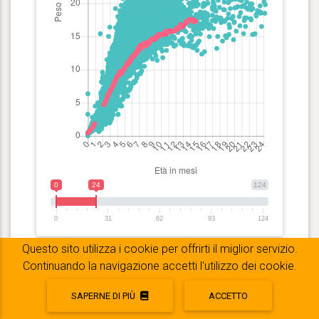
0
24
124
0
31
62
93
124
Questo sito utilizza i cookie per offrirti il ​​miglior servizio.
Ultime pesate di Border Collie
Continuando la navigazione accetti l'utilizzo dei cookie.
maschio
SAPERNE DI PIÙ
ACCETTO
Zero