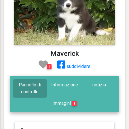
Maverick
suddividere
1
Pannello di
Informazione
notizia
controllo
Immagini
8