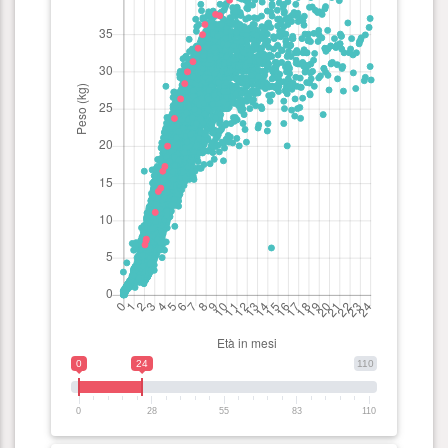
0
24
110
0
28
55
83
110