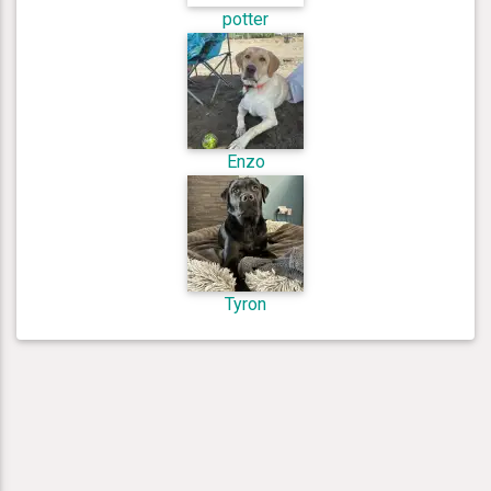
potter
Enzo
Tyron