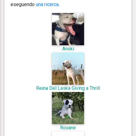
eseguendo
una ricerca
.
Anoki
Reina Del Laska Giving a Thrill
Roxane