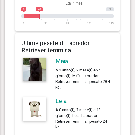
0
24
135
0
34
68
101
135
Ultime pesate di Labrador
Retriever femmina
Maïa
A 2 anno(i), 9 mese(i) e 24
giorno(i), Maïa, Labrador
Retriever femmina , pesato 28.4
kg.
Leia
A 0 anno(i), 7 mese(i) e 13
giorno(i), Leia, Labrador
Retriever femmina , pesato 24
kg.