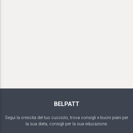
BELPATT
Segui la crescita del tuo cucciolo, trova consigli e buoni piani per
la sua dieta, consigli per la sua educazione.