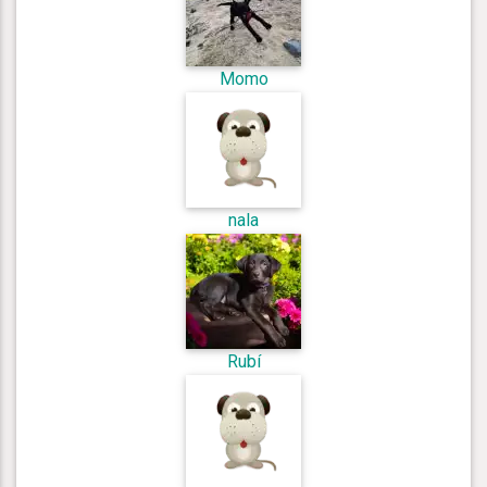
Momo
nala
Rubí