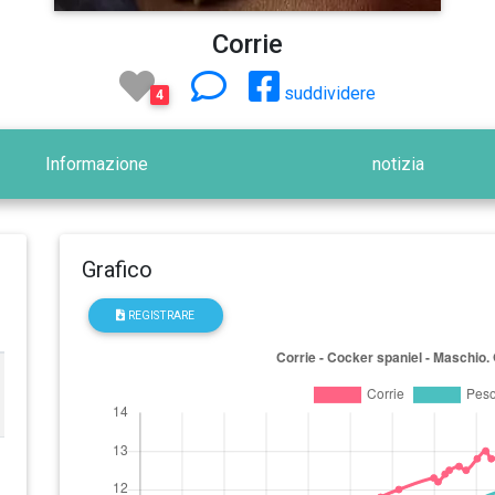
Corrie
suddividere
4
Informazione
notizia
Grafico
REGISTRARE