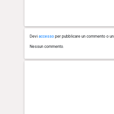
0 anno(i), 5 mese(i) e 11
11.3
giorno(i)
kg
0 anno(i), 5 mese(i) e 9 giorno(i)
11.2
kg
Devi
accesso
per pubblicare un commento o u
0 anno(i), 5 mese(i) e 7 giorno(i)
11.1
Nessun commento.
kg
0 anno(i), 5 mese(i) e 5 giorno(i)
11.1
kg
0 anno(i), 5 mese(i) e 2 giorno(i)
10.8
kg
0 anno(i), 5 mese(i) e 0 giorno(i)
10.7
kg