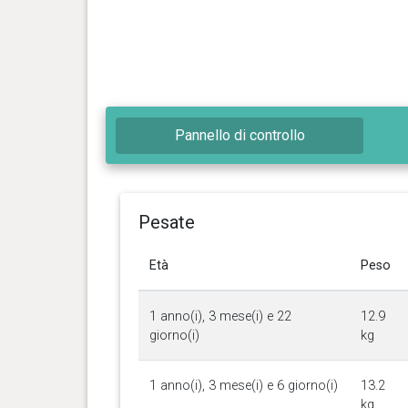
Pannello di controllo
Pesate
Età
Peso
1 anno(i), 3 mese(i) e 22
12.9
giorno(i)
kg
1 anno(i), 3 mese(i) e 6 giorno(i)
13.2
kg