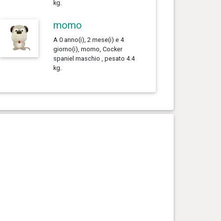
kg.
momo
A 0 anno(i), 2 mese(i) e 4
giorno(i), momo, Cocker
spaniel maschio , pesato 4.4
kg.