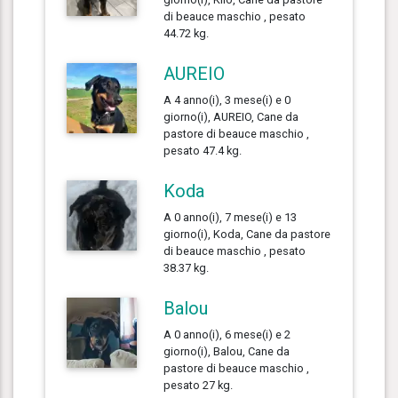
di beauce maschio , pesato
44.72 kg.
AUREIO
A 4 anno(i), 3 mese(i) e 0
giorno(i), AUREIO, Cane da
pastore di beauce maschio ,
pesato 47.4 kg.
Koda
A 0 anno(i), 7 mese(i) e 13
giorno(i), Koda, Cane da pastore
di beauce maschio , pesato
38.37 kg.
Balou
A 0 anno(i), 6 mese(i) e 2
giorno(i), Balou, Cane da
pastore di beauce maschio ,
pesato 27 kg.