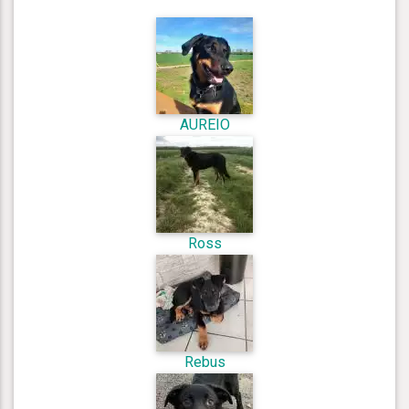
AUREIO
Ross
Rebus