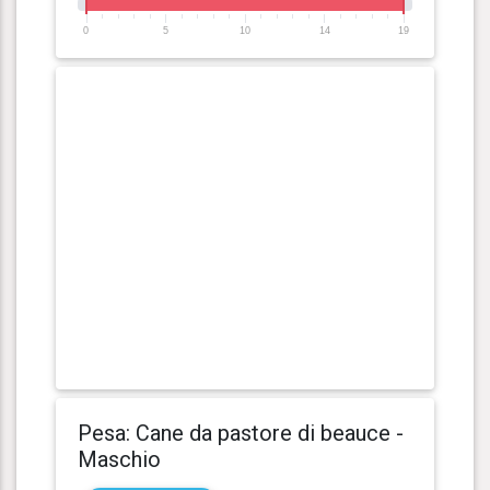
0
5
10
14
19
Pesa: Cane da pastore di beauce -
Maschio