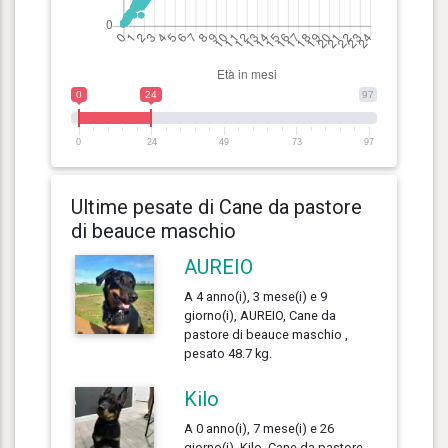
0
24
97
0
24
49
73
97
Ultime pesate di Cane da pastore
di beauce maschio
AUREIO
A 4 anno(i), 3 mese(i) e 9
giorno(i), AUREIO, Cane da
pastore di beauce maschio ,
pesato 48.7 kg.
Kilo
A 0 anno(i), 7 mese(i) e 26
giorno(i), Kilo, Cane da pastore