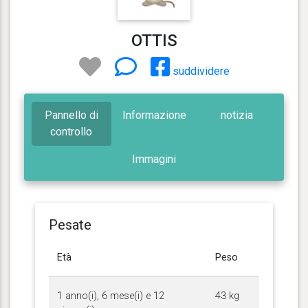
OTTIS
suddividere
Pannello di
Informazione
notizia
controllo
Immagini
Pesate
Età
Peso
1 anno(i), 6 mese(i) e 12
43 kg