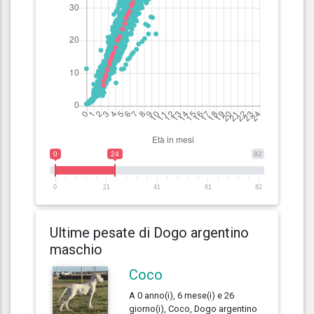
0
24
82
0
21
41
61
82
Ultime pesate di Dogo argentino
maschio
Coco
A 0 anno(i), 6 mese(i) e 26
giorno(i), Coco, Dogo argentino