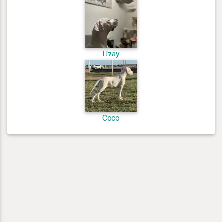
Uzay
Coco