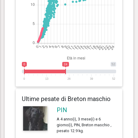
0
24
52
0
13
26
39
52
Ultime pesate di Breton maschio
PIN
A 4 anno(i), 3 mese(i) e 6
giorno(i), PIN, Breton maschio ,
pesato 12.9 kg.