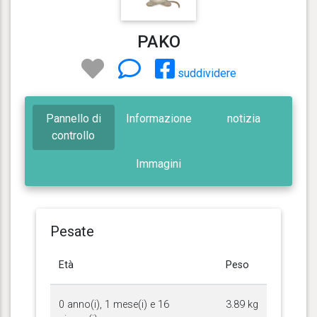
PAKO
suddividere
Pannello di
Informazione
notizia
controllo
Immagini
Pesate
Età
Peso
0 anno(i), 1 mese(i) e 16
3.89 kg