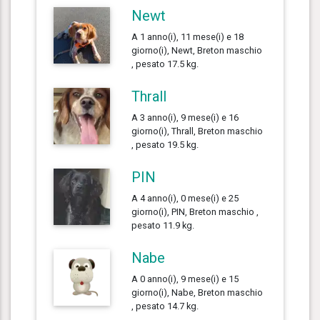
Newt
A 1 anno(i), 11 mese(i) e 18
giorno(i), Newt, Breton maschio
, pesato 17.5 kg.
Thrall
A 3 anno(i), 9 mese(i) e 16
giorno(i), Thrall, Breton maschio
, pesato 19.5 kg.
PIN
A 4 anno(i), 0 mese(i) e 25
giorno(i), PIN, Breton maschio ,
pesato 11.9 kg.
Nabe
A 0 anno(i), 9 mese(i) e 15
giorno(i), Nabe, Breton maschio
, pesato 14.7 kg.