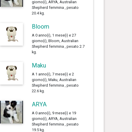
giorno(i), ARYA, Australian
Shepherd femmina , pesato
20.4 kg.
Bloom
A 0 anno(i), 1 mese(i) e 27
giorno(i), Bloom, Australian
Shepherd femmina , pesato 2.7
kg.
Maku
A 1 anno(i), 7 mese(i) e 2
giorno(i), Maku, Australian
Shepherd femmina , pesato
22.6 kg.
ARYA
A 0 anno(i), 9 mese(i) e 19
giorno(i), ARYA, Australian
Shepherd femmina , pesato
19.5 kg.