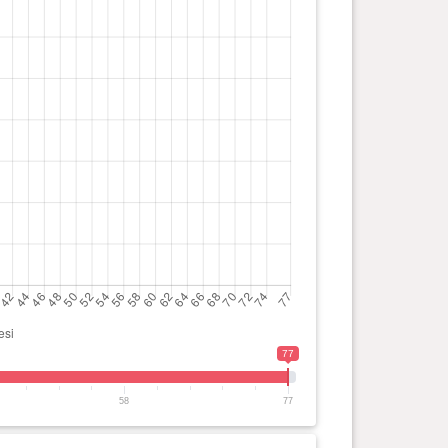
77
58
77