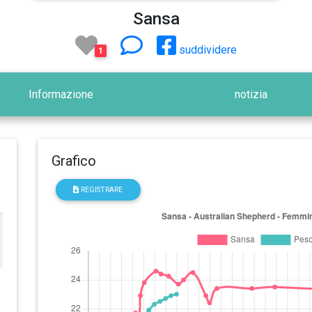
Sansa
suddividere
1
Informazione
notizia
Grafico
REGISTRARE