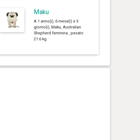
Maku
A 1 anno(i), 6 mese(i) e 3
giorno(i), Maku, Australian
Shepherd femmina , pesato
21.6 kg.