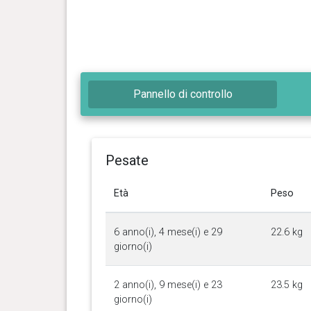
Pannello di controllo
Pesate
Età
Peso
6 anno(i), 4 mese(i) e 29
22.6 kg
giorno(i)
2 anno(i), 9 mese(i) e 23
23.5 kg
giorno(i)