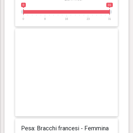
0
31
0
8
16
23
31
Pesa: Bracchi francesi - Femmina