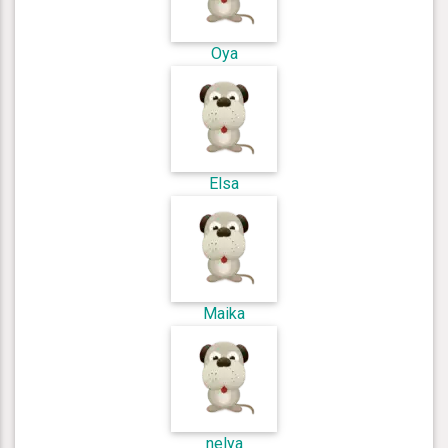
Oya
Elsa
Maika
nelya