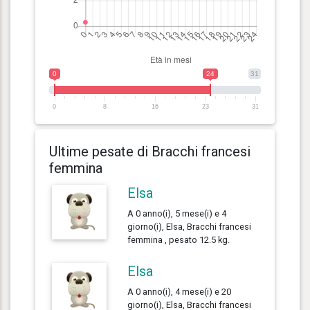
0
24
31
0
8
16
23
31
Ultime pesate di Bracchi francesi
femmina
Elsa
A 0 anno(i), 5 mese(i) e 4
giorno(i), Elsa, Bracchi francesi
femmina , pesato 12.5 kg.
Elsa
A 0 anno(i), 4 mese(i) e 20
giorno(i), Elsa, Bracchi francesi