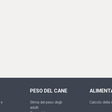
PESO DEL CANE
ALIMENT
 e
Stima del peso degli
Calcolo della 
adulti