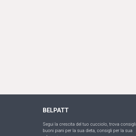
BELPATT
Segui la crescita del tuo cucciolo, trova consigli
buoni piani per la sua dieta, consigli per la sua