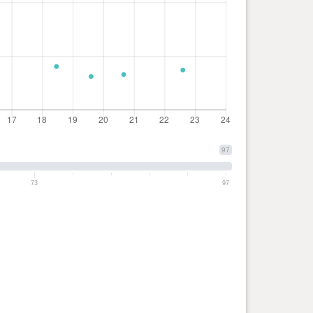
97
73
97