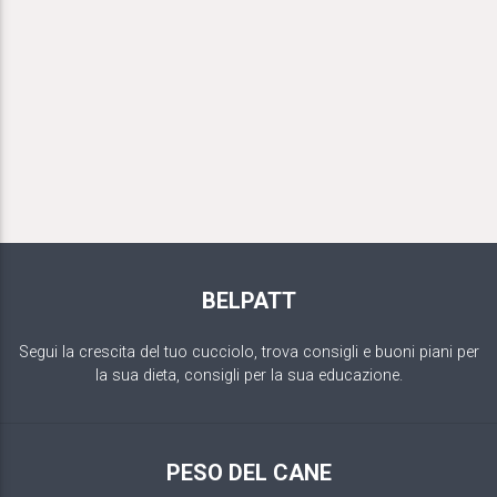
BELPATT
Segui la crescita del tuo cucciolo, trova consigli e buoni piani per
la sua dieta, consigli per la sua educazione.
PESO DEL CANE