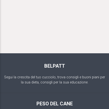
BELPATT
Segui la crescita del tuo cucciolo, trova consigli e buoni piani per
la sua dieta, consigli per la sua educazione.
PESO DEL CANE