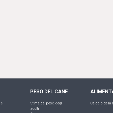
PESO DEL CANE
ALIMENT
 e
Stima del peso degli
Calcolo della 
adulti