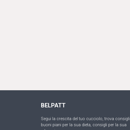
BELPATT
Segui la crescita del tuo cucciolo, trova consigli
buoni piani per la sua dieta, consigli per la sua