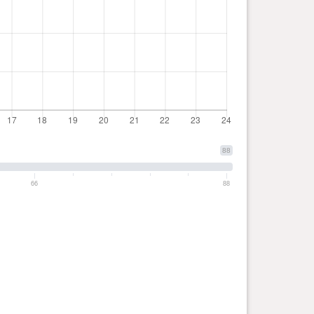
88
66
88