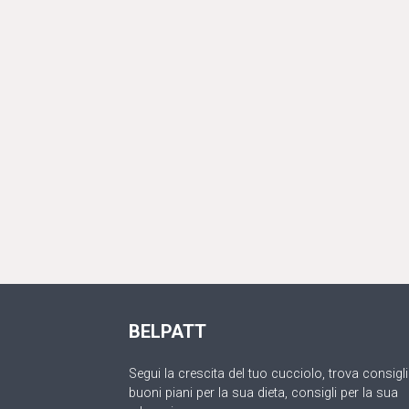
BELPATT
Segui la crescita del tuo cucciolo, trova consigli
buoni piani per la sua dieta, consigli per la sua