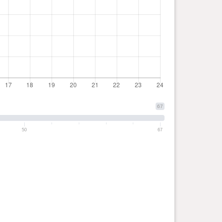
67
50
67