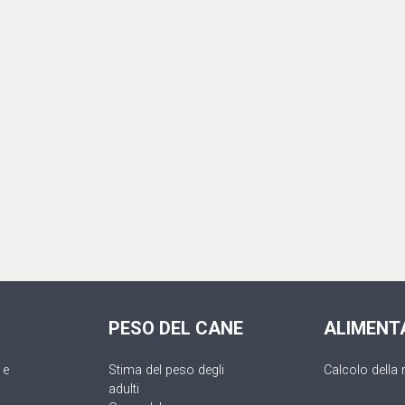
PESO DEL CANE
ALIMENT
 e
Stima del peso degli
Calcolo della 
adulti