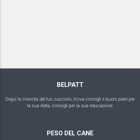
BELPATT
Segui la crescita del tuo cucciolo, trova consigli e buoni piani per
la sua dieta, consigli per la sua educazione.
PESO DEL CANE