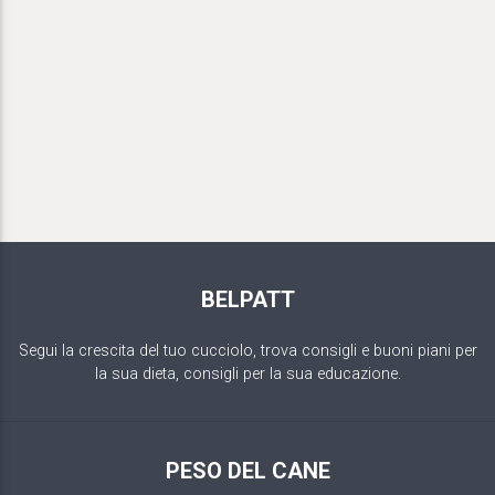
BELPATT
Segui la crescita del tuo cucciolo, trova consigli e buoni piani per
la sua dieta, consigli per la sua educazione.
PESO DEL CANE