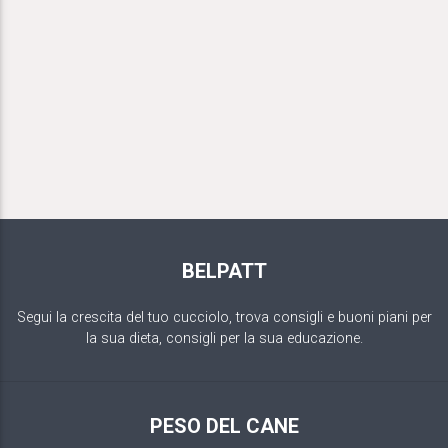
BELPATT
Segui la crescita del tuo cucciolo, trova consigli e buoni piani per
la sua dieta, consigli per la sua educazione.
PESO DEL CANE