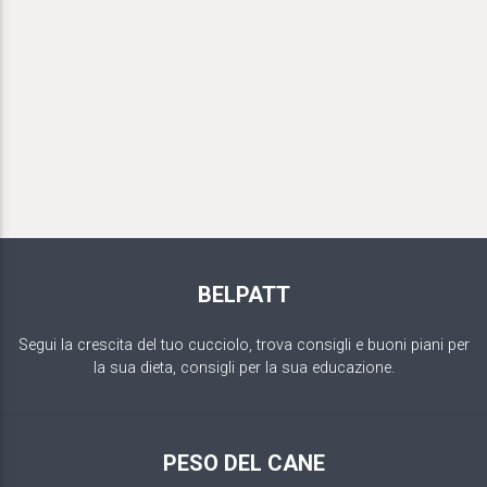
BELPATT
Segui la crescita del tuo cucciolo, trova consigli e buoni piani per
la sua dieta, consigli per la sua educazione.
PESO DEL CANE